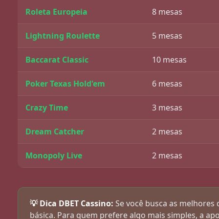
Roleta Europeia
8 mesas
Lightning Roulette
5 mesas
Baccarat Classic
10 mesas
Poker Texas Hold'em
6 mesas
Crazy Time
3 mesas
Dream Catcher
2 mesas
Monopoly Live
2 mesas
💡 Dica DBET Cassino:
Se você busca as melhores c
básica. Para quem prefere algo mais simples, a ap