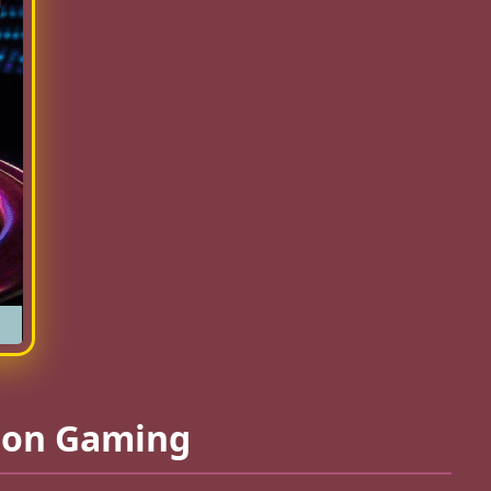
tion Gaming