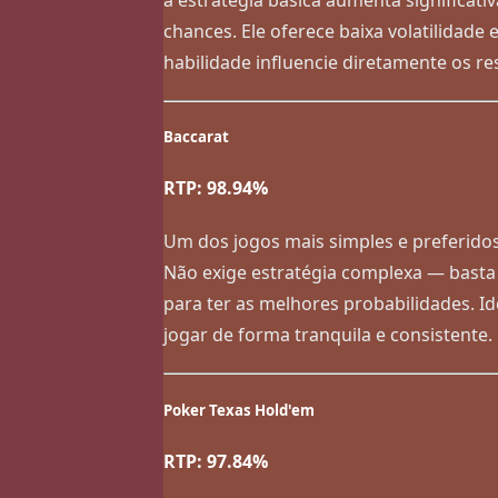
a estratégia básica aumenta significat
chances. Ele oferece baixa volatilidade 
habilidade influencie diretamente os re
Baccarat
RTP: 98.94%
Um dos jogos mais simples e preferidos 
Não exige estratégia complexa — basta
para ter as melhores probabilidades. I
jogar de forma tranquila e consistente.
Poker Texas Hold'em
RTP: 97.84%