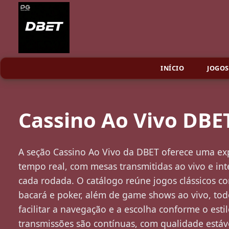
INÍCIO
JOGOS
Cassino Ao Vivo DBE
A seção Cassino Ao Vivo da DBET oferece uma ex
tempo real, com mesas transmitidas ao vivo e int
cada rodada. O catálogo reúne jogos clássicos co
bacará e poker, além de game shows ao vivo, to
facilitar a navegação e a escolha conforme o esti
transmissões são contínuas, com qualidade estáv